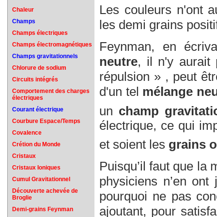
Les couleurs n'ont au
Chaleur
les demi grains positif
Champs
Champs électriques
Feynman, en écriv
Champs électromagnétiques
Champs gravitationnels
neutre
, il n'y aurai
Chlorure de sodium
répulsion » , peut êt
Circuits intégrés
d'un tel
mélange neu
Comportement des charges
électriques
un
champ gravitati
Courant électrique
Courbure Espace/Temps
électrique, ce qui i
Covalence
et soient les
grains o
Crétion du Monde
Cristaux
Puisqu’il faut que la m
Cristaux Ioniques
physiciens n’en ont
Cumul Gravitationnel
Découverte achevée de
pourquoi ne pas conc
Broglie
ajoutant, pour satis
Demi-grains Feynman