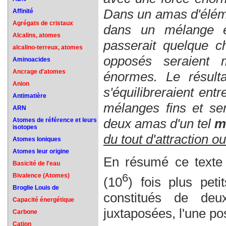
Dans un amas d'éléme
Affinité
Agrégats de cristaux
dans un mélange ég
Alcalins, atomes
passerait quelque ch
alcalino-terreux, atomes
opposés seraient 
Aminoacides
Ancrage d'atomes
énormes. Le résultat
Anion
s'équilibreraient entr
Antimatière
mélanges fins et ser
ARN
deux amas d'un tel
m
Atomes de référence et leurs
isotopes
du tout d'attraction o
Atomes Ioniques
Atomes leur origine
En résumé ce texte 
Basicité de l'eau
6
Bivalence (Atomes)
(10
) fois plus pet
Broglie Louis de
constitués de de
Capacité énergétique
juxtaposées, l'une po
Carbone
Cation