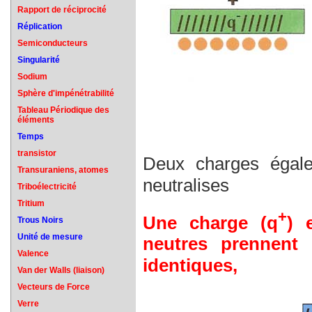
Rapport de réciprocité
Réplication
Semiconducteurs
Singularité
Sodium
Sphère d'impénétrabilité
Tableau Périodique des
éléments
Temps
transistor
Deux charges égales
Transuraniens, atomes
neutralises
Triboélectricité
Tritium
+
Une charge (q
) 
Trous Noirs
Unité de mesure
neutres prennent 
Valence
identiques,
Van der Walls (liaison)
Vecteurs de Force
Verre