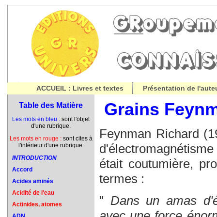
ACCUEIL : Livres et textes
Présentation de l'aute
Grains Feyn
Table des Matière
Les mots en bleu :
sont l'objet
d'une rubrique.
Feynman Richard (19
Les mots en rouge :
sont cites à
d'électromagnétisme à 
l'intérieur d'une rubrique.
INTRODUCTION
était coutumière, pro
Accord
termes :
Acides aminés
Acidité de l'eau
Dans un amas d'élé
Actinides, atomes
avec une force énorme
ADN