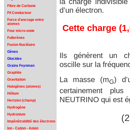
la charge indivisibl
Fibre de Carbone
d’un électron.
Fil Conducteur
Force d'ancrage entre
atomes
Cette charge (1,
Four micro-onde
Fullerènes
Fusion Nucléaire
Gènes
Ils génèrent un ch
Glucides
oscille sur la fréquenc
Grains Feynman
Graphite
La masse (m
) d
Gravitation
G
Halogènes (atomes)
certainement plus
Hélium
NEUTRINO qui est é
Hertzien (champ)
Hydrogène
Hydronium
(2
Impénétrabilité des électrons
Ion - Cation - Anion