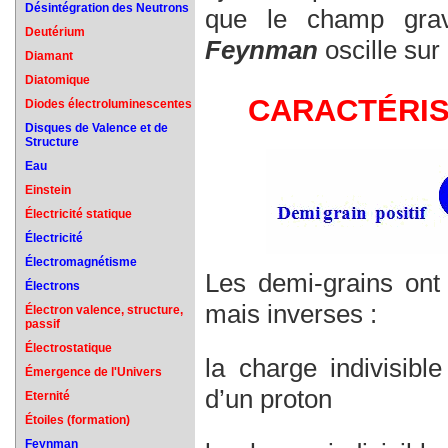
Désintégration des Neutrons
que le champ gra
Deutérium
Feynman
oscille sur
Diamant
Diatomique
CARACTÉRIST
Diodes électroluminescentes
Disques de Valence et de
Structure
Eau
Einstein
Électricité statique
Électricité
Électromagnétisme
Les demi-grains ont 
Électrons
mais inverses :
Électron valence, structure,
passif
Électrostatique
la charge indivisibl
Émergence de l'Univers
d’un proton
Eternité
Étoiles (formation)
Feynman