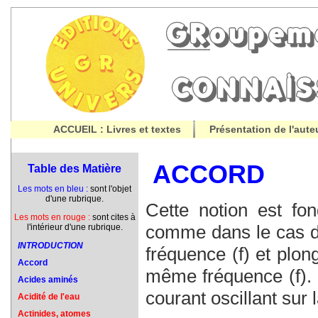
ACCUEIL : Livres et textes
Présentation de l'aute
ACCORD
Table des Matière
Les mots en bleu :
sont l'objet
d'une rubrique.
Cette notion est fond
Les mots en rouge :
sont cites à
comme dans le cas d'
l'intérieur d'une rubrique.
INTRODUCTION
fréquence (f) et plo
Accord
même fréquence (f). 
Acides aminés
courant oscillant sur 
Acidité de l'eau
Actinides, atomes