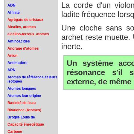
La corde d'un violo
ADN
ladite fréquence lorsq
Affinité
Agrégats de cristaux
Une cloche sans so
Alcalins, atomes
alcalino-terreux, atomes
archet reste muette.
Aminoacides
inerte.
Ancrage d'atomes
Anion
Un système acco
Antimatière
ARN
résonance s'il s
Atomes de référence et leurs
externe, de même 
isotopes
Atomes Ioniques
Atomes leur origine
Basicité de l'eau
Bivalence (Atomes)
Broglie Louis de
Capacité énergétique
Carbone