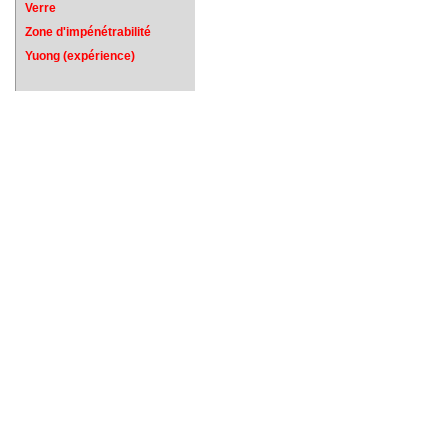
Verre
Zone d'impénétrabilité
Yuong (expérience)