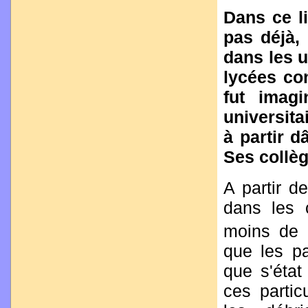
Dans ce l
pas déjà,
dans les u
lycées co
fut imag
universita
à partir 
Ses collèg
A partir d
dans les c
moins de 
que les pa
que s'état
ces partic