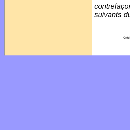
contrefaç
suivants du
Créd