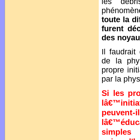
les débr
phénomènes
toute la d
furent dé
des noyau
Il faudrait
de la phy
propre ini
par la phy
Si les p
lâ€™initi
peuvent
lâ€™éduca
simples