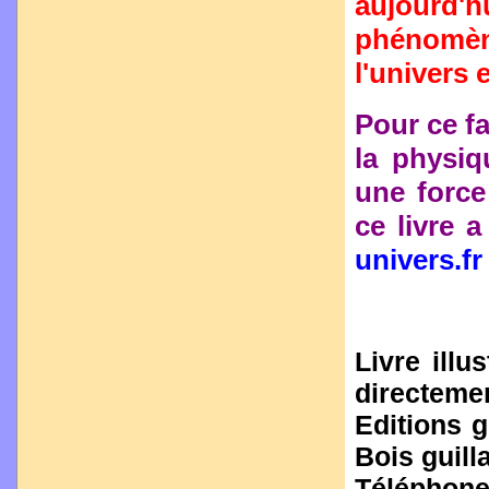
aujourd'
phénomèn
l'univers 
Pour ce fa
la physiq
une force
ce livre 
univers.fr
Livre ill
directemen
Editions 
Bois guil
Téléphone 