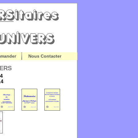
mander
Nous Contacter
VERS
-4
14