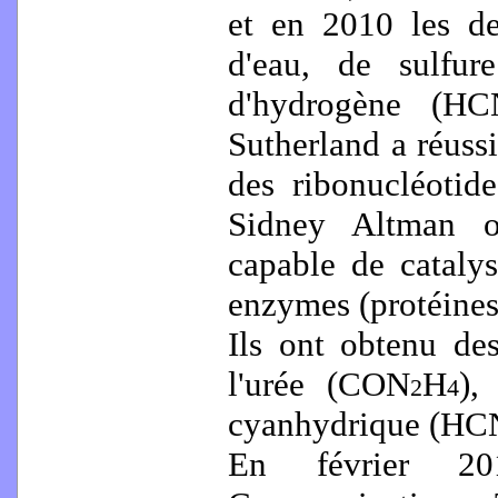
et en 2010 les d
d'eau, de sulfu
d'hydrogène (H
Sutherland a réussi
des ribonucléoti
Sidney Altman o
capable de cataly
enzymes (protéines
Ils ont obtenu de
l'urée (CON
H
),
2
4
cyanhydrique (HCN)
En février 20