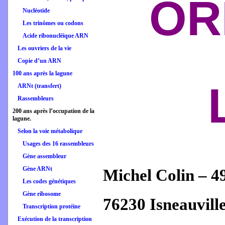
OR
Nucléotide
Les trinômes ou codons
Acide ribonucléique ARN
Les ouvriers de la vie
Copie d’un ARN
100 ans après la lagune
ARNt (transfert)
Rassembleurs
200 ans après l’occupation de la
lagune.
Selon la voie métabolique
Usages des 16 rassembleurs
Gène assembleur
Gène ARNt
Michel Colin – 4
Les codes génétiques
Gène ribosome
76230 Isneauville
Transcription protéine
Exécution de la transcription