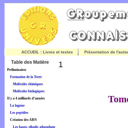
ACCUEIL : Livres et textes
Présentation de l'aute
Table des Matière
1
Préliminaires
Formation de la Terre
Molécules chimiques
Molécules biologiques
Tome
Il y a 4 milliards d’années
La lagune
Les peptides
Création des ARN
Les bases, ribode, phosphate