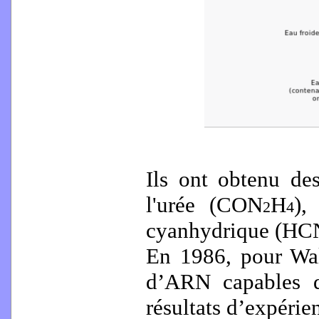
Ils ont obtenu de
l'urée (CON
H
),
2
4
cyanhydrique (HCN)
En 1986, pour Walt
d’ARN capables d
résultats d’expérie