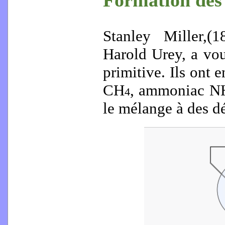
Formation des
Stanley Miller,
Harold Urey, a vou
primitive. Ils ont
CH
, ammoniac N
4
le mélange à des dé