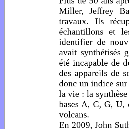
Plus de 50 ans apr
Miller, Jeffrey B
travaux. Ils récu
échantillons et l
identifier de nou
avait synthétisés 
été incapable de d
des appareils de 
donc un indice sur 
la vie : la synthès
bases A, C, G, U, 
volcans.
En 2009, John Suth