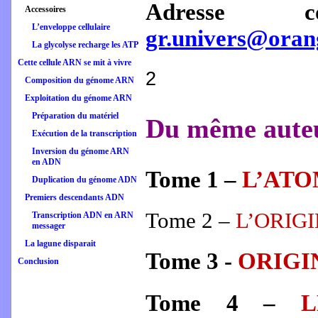
Adresse co
Accessoires
L’enveloppe cellulaire
gr.univers@oran
La glycolyse recharge les ATP
Cette cellule ARN se mit à vivre
2
Composition du génome ARN
Exploitation du génome ARN
Préparation du matériel
Du même aute
Exécution de la transcription
Inversion du génome ARN
en ADN
Tome 1 –
L’ATOM
Duplication du génome ADN
Premiers descendants ADN
Tome 2 –
L’ORIGI
Transcription ADN en ARN
messager
La lagune disparait
Tome 3 -
ORIGIN
Conclusion
Tome 4 –
L