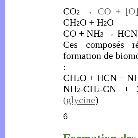
CO
→ CO + [O]
2
CH
O + H
O
2
2
CO + NH
→ HCN 
3
Ces composés ré
formation de biom
:
CH
O + HCN + N
2
NH
-CH
-CN + 
2
2
(
glycine
)
6