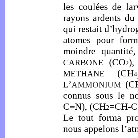
les coulées de lar
rayons ardents du
qui restait d’hydro
atomes pour form
moindre quantit
(CO
),
CARBONE
2
(CH
METHANE
4
’
(C
L
AMMONIUM
connus sous le 
C≡N), (CH
=CH-C
2
Le tout forma pr
nous appelons l’at