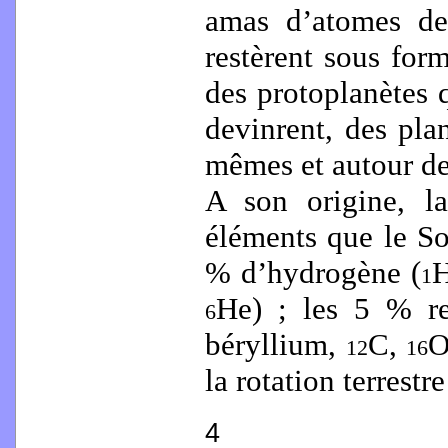
amas d’atomes de 
restèrent sous for
des protoplanètes 
devinrent, des plan
mêmes et autour de
A son origine, l
éléments que le So
% d’hydrogène (
1
He) ; les 5 % re
6
béryllium,
C,
O
12
16
la rotation terrestre
4