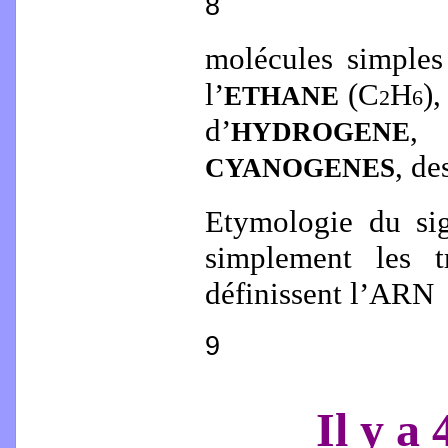
8
molécules simples
l’
(C
H
),
ETHANE
2
6
d’
,
HYDROGENE
, de
CYANOGENES
Etymologie du s
simplement les t
définissent l’ARN
9
Il y a